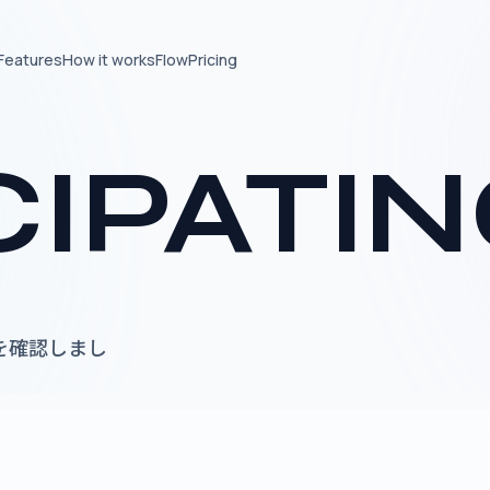
Features
How it works
Flow
Pricing
CIPATI
を確認しまし